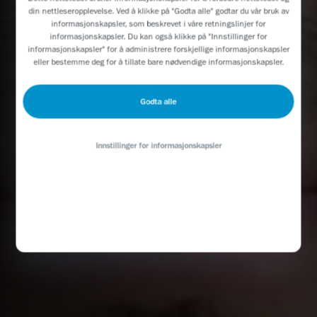
din nettleseropplevelse. Ved å klikke på "Godta alle" godtar du vår bruk av
informasjonskapsler, som beskrevet i våre
retningslinjer for
informasjonskapsler
. Du kan også klikke på "Innstillinger for
informasjonskapsler" for å administrere forskjellige informasjonskapsler
eller bestemme deg for å tillate bare nødvendige informasjonskapsler.
Godta alle
Innstillinger for informasjonskapsler