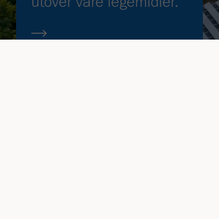
utover våre legemidler.