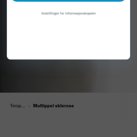
Innstillinger for informasjonskapsler
Terapiområder
Multippel sklerose